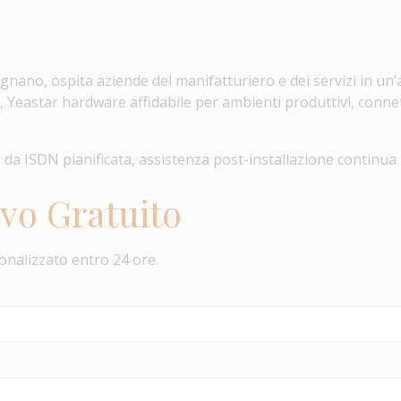
zignano, ospita aziende del manifatturiero e dei servizi in un
Yeastar hardware affidabile per ambienti produttivi, connetti
a ISDN pianificata, assistenza post-installazione continua i
ivo Gratuito
onalizzato entro 24 ore.