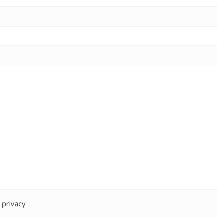
a privacy