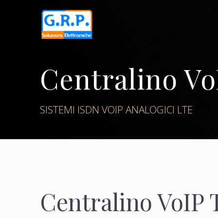
Skip
to
content
Centralino Vo
SISTEMI ISDN VOIP ANALOGICI LTE
Centralino VoIP 