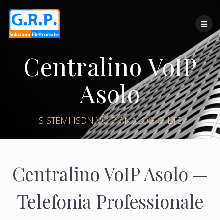
Skip
to
content
Centralino VoIP
Asolo
SISTEMI ISDN VOIP ANALOGICI LTE
Centralino VoIP Asolo —
Telefonia Professionale