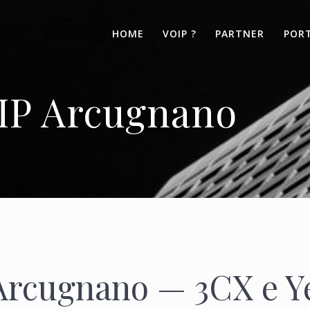
HOME
VOIP ?
PARTNER
POR
oIP Arcugnano
Arcugnano — 3CX e Y